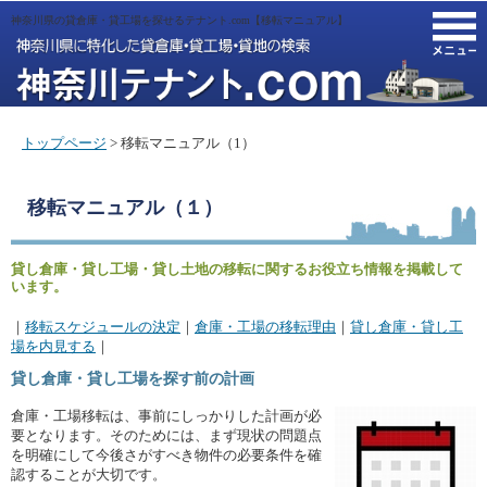
神奈川県の貸倉庫・貸工場を探せるテナント.com【移転マニュアル】
M
トップページ
> 移転マニュアル（1）
移転マニュアル（１）
貸し倉庫・貸し工場・貸し土地の移転に関するお役立ち情報を掲載して
います。
｜
移転スケジュールの決定
｜
倉庫・工場の移転理由
｜
貸し倉庫・貸し工
場を内見する
｜
貸し倉庫・貸し工場を探す前の計画
倉庫・工場移転は、事前にしっかりした計画が必
要となります。そのためには、まず現状の問題点
を明確にして今後さがすべき物件の必要条件を確
認することが大切です。