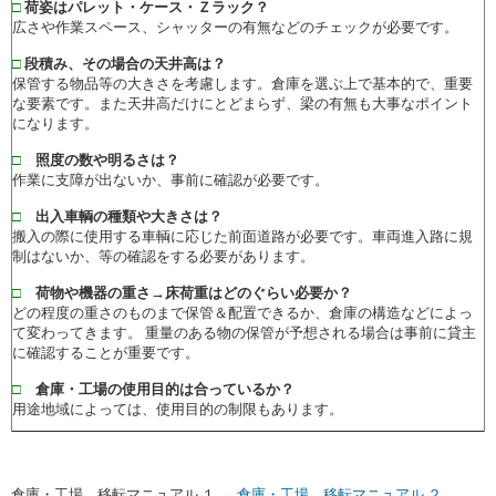
□
荷姿はパレット・ケース・Ｚラック？
広さや作業スペース、シャッターの有無などのチェックが必要です。
□
段積み、その場合の天井高は？
保管する物品等の大きさを考慮します。倉庫を選ぶ上で基本的で、重要
な要素です。また天井高だけにとどまらず、梁の有無も大事なポイント
になります。
□
照度の数や明るさは？
作業に支障が出ないか、事前に確認が必要です。
□
出入車輌の種類や大きさは？
搬入の際に使用する車輌に応じた前面道路が必要です。車両進入路に規
制はないか、等の確認をする必要があります。
□
荷物や機器の重さ→床荷重はどのぐらい必要か？
どの程度の重さのものまで保管＆配置できるか、倉庫の構造などによっ
て変わってきます。 重量のある物の保管が予想される場合は事前に貸主
に確認することが重要です。
□
倉庫・工場の使用目的は合っているか？
用途地域によっては、使用目的の制限もあります。
倉庫・工場 移転マニュアル １ →
倉庫・工場 移転マニュアル ２