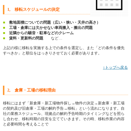
1, 移転スケジュールの決定
■
敷地面積についての問題（広い・狭い・天井の高さ）
■
工場・倉庫には欠かせない車両搬入・搬出の問題
■
近隣からの騒音・駐車などのクレーム
■
賃料・更新料の問題
など…
上記の様に移転を実施する上での条件を選定し、また「どの条件を優先
すべきか」と順位をはっきりさせておく必要があります。
↑トップへ戻る
2, 倉庫・工場の移転理由
移転にはまず「新倉庫・新工場物件探し→物件の決定→新倉庫・新工場
の契約及び旧倉庫・工場の解約予告→移転」という流れになります。自
社の業務スケジュール、現拠点の解約予告時期のタイミングなどを照ら
し合わせ、移転時期の目安を立てていきます。その時、移転作業の内容
と必要時間を考えることで