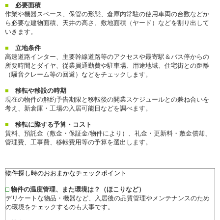
■
必要面積
作業や機器スペース、保管の形態、倉庫内常駐の使用車両の台数などか
ら必要な建物面積、天井の高さ、敷地面積（ヤード）などを割り出して
いきます。
■
立地条件
高速道路インター、主要幹線道路等のアクセスや最寄駅＆バス停からの
所要時間とダイヤ、従業員通勤費や駐車場、用途地域、住宅街との距離
（騒音クレーム等の回避）などをチェックします。
■
移転や移設の時期
現在の物件の解約予告期限と移転後の開業スケジュールとの兼ね合いを
考え、新倉庫・工場の入居可能日などを調べます。
■
移転に際する予算・コスト
賃料、預託金（敷金・保証金/物件により）、礼金・更新料・敷金償却、
管理費、工事費、移転費用等の予算を選出します。
物件探し時のおおまかなチェックポイント
□
物件の温度管理、また環境は？（ほこりなど）
デリケートな物品・機器など、入居後の品質管理やメンテナンスのため
の環境をチェックするのも大事です。