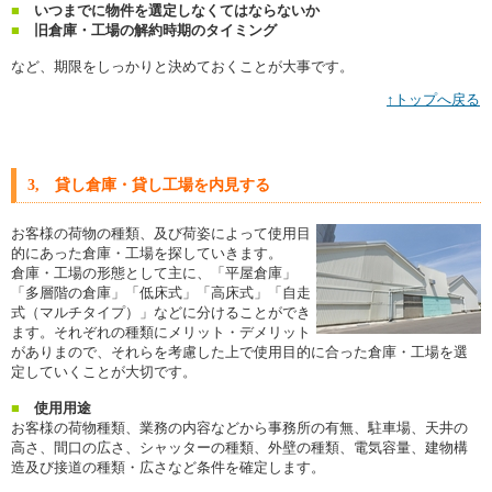
■
いつまでに物件を選定しなくてはならないか
■
旧倉庫・工場の解約時期のタイミング
など、期限をしっかりと決めておくことが大事です。
↑トップへ戻る
3, 貸し倉庫・貸し工場を内見する
お客様の荷物の種類、及び荷姿によって使用目
的にあった倉庫・工場を探していきます。
倉庫・工場の形態として主に、「平屋倉庫」
「多層階の倉庫」「低床式」「高床式」「自走
式（マルチタイプ）」などに分けることができ
ます。それぞれの種類にメリット・デメリット
がありまので、それらを考慮した上で使用目的に合った倉庫・工場を選
定していくことが大切です。
■
使用用途
お客様の荷物種類、業務の内容などから事務所の有無、駐車場、天井の
高さ、間口の広さ、シャッターの種類、外壁の種類、電気容量、建物構
造及び接道の種類・広さなど条件を確定します。