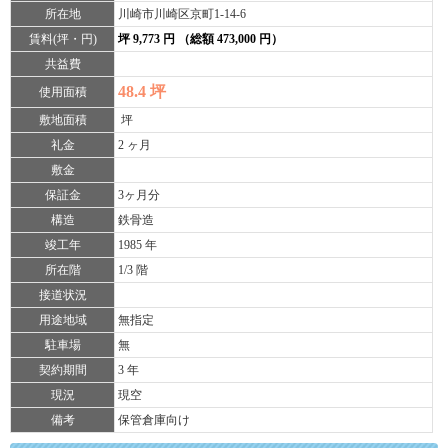
所在地
川崎市川崎区京町1-14-6
賃料(坪・円)
坪 9,773 円 （総額 473,000 円）
共益費
48.4 坪
使用面積
敷地面積
坪
礼金
2 ヶ月
敷金
保証金
3ヶ月分
構造
鉄骨造
竣工年
1985 年
所在階
1/3 階
接道状況
用途地域
無指定
駐車場
無
契約期間
3 年
現況
現空
備考
保管倉庫向け