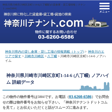
神奈川県川崎市川崎区京町1-14-6(八丁畷駅)の貸倉庫・貸工場情報｜テナン
M
ト.com[5804]
神奈川県内の貸し倉庫・貸し工場の情報満載（トップ)
>
神奈川のエ
リアで探す
>
川崎市川崎区
>
八丁畷
> 川崎市川崎区京町1-14-6 ノアハ
イム
神奈川県川崎市川崎区京町1-14-6 (八丁畷) ノアハイ
ム
詳細データ
03-6260-6586
この物件の物件番号は5804です。お電話（
）でお問合
せの際は物件番号をお知らせ下さい。「神奈川テナントドットコム
を見て」とお伝えいただくと話がスムーズに進みます。