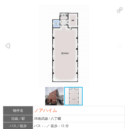
ノアハイム
物件名
沿線／駅
JR南武線 / 八丁畷
バス／徒歩
バス：- ／ 徒歩：11 分