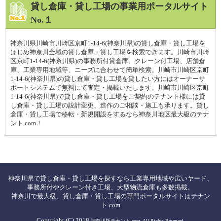
貸し倉庫・貸し工場の事業用ポータルサイト
No.１
神奈川県川崎市川崎区京町1-14-6(神奈川県)の貸し倉庫・貸し工場を
はじめ神奈川全域の貸し倉庫・貸し工場を検索できます。川崎市川崎
区京町1-14-6(神奈川県)の事務所付貸倉庫、クレーン付工場、店舗倉
庫、工業専用地域等、ニーズに合わせて簡単検索。川崎市川崎区京町
1-14-6(神奈川県)の貸し倉庫・貸し工場を貸したい方にはオーナーサ
ポートシステムで無料にて査定・掲載いたします。川崎市川崎区京町
1-14-6(神奈川県)で貸し倉庫・貸し工場をご契約のテナント様には貸
し倉庫・貸し工場の設計変更、造作のご相談・施工も承ります。貸し
倉庫・貸し工場で移転・新規開設をするなら神奈川地区最大級のテナ
ント.com！
神奈川県で貸し倉庫・貸し工場を探すなら工業専用地域や広いヤード、
事務所付やクレーン付き工場、大型物流倉庫も多数掲載。
神奈川で最大級、貸し倉庫・貸し工場の専門ポータルサイトはテナン
ト.com
Copyright (C) 2018
神奈川版テナント.com. All Rights Reserved.