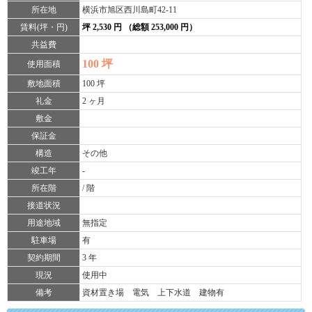
所在地
横浜市旭区西川島町42-11
賃料(坪・円)
坪 2,530 円 （総額 253,000 円）
共益費
100 坪
使用面積
敷地面積
100 坪
礼金
2 ヶ月
敷金
保証金
構造
その他
竣工年
-
所在階
/ 階
接道状況
用途地域
無指定
駐車場
有
契約期間
3 年
現況
使用中
備考
資材置き場 電気 上下水道 建物有