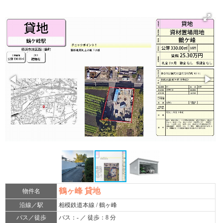
鶴ヶ峰 貸地
物件名
沿線／駅
相模鉄道本線 / 鶴ヶ峰
バス／徒歩
バス：- ／ 徒歩：8 分