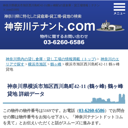
神奈川県横浜市旭区西川島町42-11(鶴ヶ峰駅)の貸倉庫・貸工場情報｜テナン
M
ト.com[5169]
神奈川県内の貸し倉庫・貸し工場の情報満載（トップ)
>
神奈川のエ
リアで探す
>
横浜市旭区
>
鶴ヶ峰
> 横浜市旭区西川島町42-11 鶴ヶ峰
貸地
神奈川県横浜市旭区西川島町42-11 (鶴ヶ峰) 鶴ヶ峰
貸地
詳細データ
03-6260-6586
この物件の物件番号は5169です。お電話（
）でお問合
せの際は物件番号をお知らせ下さい。「神奈川テナントドットコム
を見て」とお伝えいただくと話がスムーズに進みます。