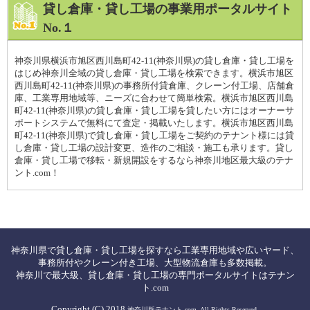
貸し倉庫・貸し工場の事業用ポータルサイト
No.１
神奈川県横浜市旭区西川島町42-11(神奈川県)の貸し倉庫・貸し工場を
はじめ神奈川全域の貸し倉庫・貸し工場を検索できます。横浜市旭区
西川島町42-11(神奈川県)の事務所付貸倉庫、クレーン付工場、店舗倉
庫、工業専用地域等、ニーズに合わせて簡単検索。横浜市旭区西川島
町42-11(神奈川県)の貸し倉庫・貸し工場を貸したい方にはオーナーサ
ポートシステムで無料にて査定・掲載いたします。横浜市旭区西川島
町42-11(神奈川県)で貸し倉庫・貸し工場をご契約のテナント様には貸
し倉庫・貸し工場の設計変更、造作のご相談・施工も承ります。貸し
倉庫・貸し工場で移転・新規開設をするなら神奈川地区最大級のテナ
ント.com！
神奈川県で貸し倉庫・貸し工場を探すなら工業専用地域や広いヤード、
事務所付やクレーン付き工場、大型物流倉庫も多数掲載。
神奈川で最大級、貸し倉庫・貸し工場の専門ポータルサイトはテナン
ト.com
Copyright (C) 2018
神奈川版テナント.com. All Rights Reserved.