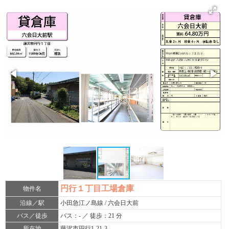
円行１丁目工場倉庫
物件名
沿線／駅
小田急江ノ島線 / 六会日大前
バス／徒歩
バス：- ／ 徒歩：21 分
所在地
藤沢市円行1-21-3