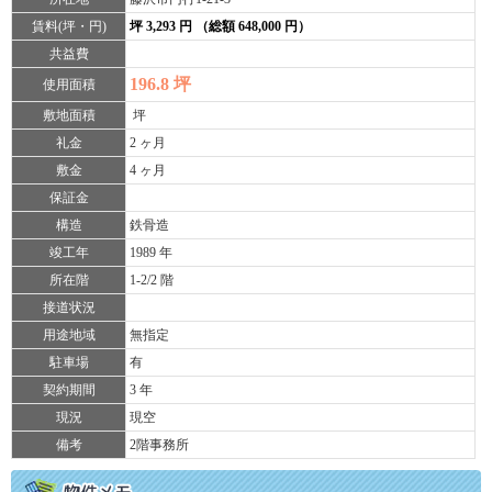
賃料(坪・円)
坪 3,293 円 （総額 648,000 円）
共益費
196.8 坪
使用面積
敷地面積
坪
礼金
2 ヶ月
敷金
4 ヶ月
保証金
構造
鉄骨造
竣工年
1989 年
所在階
1-2/2 階
接道状況
用途地域
無指定
駐車場
有
契約期間
3 年
現況
現空
備考
2階事務所