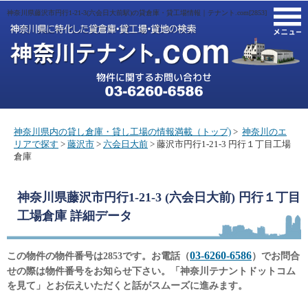
神奈川県藤沢市円行1-21-3(六会日大前駅)の貸倉庫・貸工場情報｜テナント.com[2853]
M
神奈川県内の貸し倉庫・貸し工場の情報満載（トップ)
>
神奈川のエ
リアで探す
>
藤沢市
>
六会日大前
> 藤沢市円行1-21-3 円行１丁目工場
倉庫
神奈川県藤沢市円行1-21-3 (六会日大前) 円行１丁目
工場倉庫
詳細データ
03-6260-6586
この物件の物件番号は2853です。お電話（
）でお問合
せの際は物件番号をお知らせ下さい。「神奈川テナントドットコム
を見て」とお伝えいただくと話がスムーズに進みます。